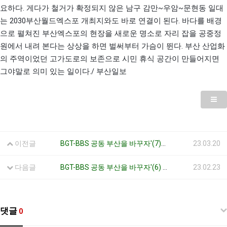
.
~
~
요하다
게다가 철거가 확정되지 않은 남구 감만
우암
문현동 일대
2030
.
는
부산월드엑스포 개최지와도 바로 연결이 된다
바다를 배경
으로 펼쳐진 부산엑스포의 현장을 새로운 명소로 자리 잡을 공중정
.
원에서 내려 본다는 상상을 하면 벌써부터 가슴이 뛴다
부산 산업화
의 주역이었던 고가도로의 보존으로 시민 휴식 공간이 만들어지면
./
그야말로 의미 있는 일이다
부산일보
이전글
BGT-BBS 공동 부산을 바꾸자'(7)--건물 1층은 사적공간과 공적공간의 인터페이스
23.03.20
다음글
BGT-BBS 공동 부산을 바꾸자'(6) 부산을 바꾸는 버려진 땅 ?
23.02.23
댓글
0