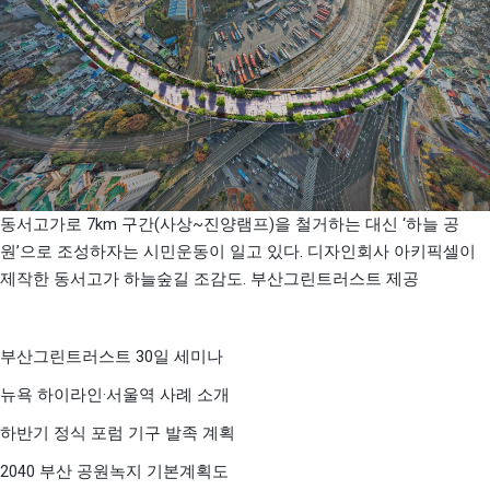
7km
(
~
)
‘
동서고가로
구간
사상
진양램프
을 철거하는 대신
하늘 공
’
.
원
으로 조성하자는 시민운동이 일고 있다
디자인회사 아키픽셀이
.
제작한 동서고가 하늘숲길 조감도
부산그린트러스트 제공
30
부산그린트러스트
일 세미나
·
뉴욕 하이라인
서울역 사례 소개
하반기 정식 포럼 기구 발족 계획
2040
부산 공원녹지 기본계획도