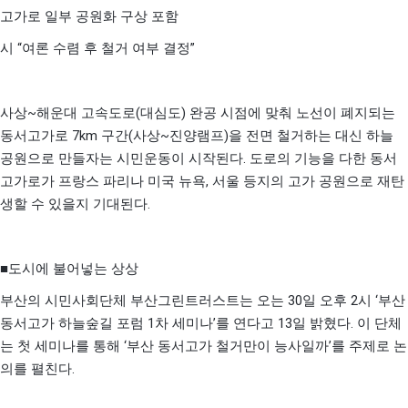
고가로 일부 공원화 구상 포함
“
”
시
여론 수렴 후 철거 여부 결정
~
(
)
사상
해운대 고속도로
대심도
완공 시점에 맞춰 노선이 폐지되는
7km
(
~
)
동서고가로
구간
사상
진양램프
을 전면 철거하는 대신 하늘
.
공원으로 만들자는 시민운동이 시작된다
도로의 기능을 다한 동서
,
고가로가 프랑스 파리나 미국 뉴욕
서울 등지의 고가 공원으로 재탄
.
생할 수 있을지 기대된다
■
도시에 불어넣는 상상
30
2
‘
부산의 시민사회단체 부산그린트러스트는 오는
일 오후
시
부산
1
’
13
.
동서고가 하늘숲길 포럼
차 세미나
를 연다고
일 밝혔다
이 단체
‘
’
는 첫 세미나를 통해
부산 동서고가 철거만이 능사일까
를 주제로 논
.
의를 펼친다