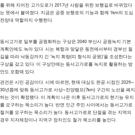
2017
를 위해 지어진 고가도로가
년 사람을 위한 보행길로 바뀌었다
.
1km
는 뜻에서 붙여졌다
지금은 공중 보행로의 기능과 함께
의 도심
.
전망대 역할까지 수행한다
2040
동서고가로 일부를 공원화하는 구상은
부산시 공원녹지 기본
.
계획안에도 녹아 있다
시는 북항과 맞닿은 동천에서부터 경부선 철
‘
(
)’
길을 따라 낙동강까지 긴
녹지 회랑
띠 형식의 공원
을 조성한다는
.
구상을 갖고 있다
이 구상안에는 동서고가로를 녹지로 활용하는 방
.
안도 포함돼 있다
.
,
2029~
관건은 시민 공감이다
시에 따르면
현재 대심도 완공 시점인
30
~
(7km)
년쯤에 맞춰 동서고가로 사상
진양램프
구간의 노선을 폐지
.
하는 것이 확정됐다
이 계획이 나온 이후 동서고가로의 현기능 유지
.
를 요구하는 목소리가 높다
반면 인근 주민 사이에서는 동서고가로
.
철거를 요구하는 목소리가 높다
동서고가로로 단절을 겪는 지역의
.
경우 지자체장이나 지역구 정치인도 철거 목소리를 높인다