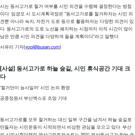
시는 동서고가로 철거 여부를 시민 의견을 수렴해 결정한다는 방침
.
“
이다
임경모 시 도시계획국장은
동서고가로를 철거하자는 시민 의
,
견뿐 아니라 녹지
자전거 도로 등으로 활용하자는 다양한 의견이 있
.
다
동서고가로의 도로 노선을 폐지하는 시점까지 아직 시간이 많이
”
.
남은 만큼 시민 의견을 다양하게 들을 계획이다
라고 말했다
(
yool@busan.com
)
서유리 기자
[
사설
]
동서고가로 하늘 숲길
,
시민 휴식공간 기대 크
다
‘
’
철거만이 능사일까
시민 논의 환영
공중정원서 부산엑스포 조망 기대
동서고가로를 모두 철거하는 대신 일부 구간을 남겨서 하늘 숲길로
.
만들자는 시민운동이 시작되면서 비상한 관심을 모으고 있다
부산
30
의 시민사회단체인 부산그린트러스트는
일 부산동서고가 하늘 숲