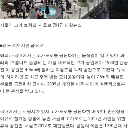
'
7017'.
서울역 고가 보행길
서울로
연합뉴스
■
폐도로가 시민 품으로
.
해외나 국내에서는 고가도로를 공원화하는 움직임이 일고 있다
파
‘
’
. 1993
리의
프롬나드 플랑테
는 가장 대표적인 고가 공원이다
년 완공
4.7km
.
된 이 공원은
에 달하는 폐철로를 녹지 공간으로 꾸몄다
뉴욕
‘
’
.
7.5m
의
하이라인
도 최근 주목 받는 고가공원이다
높이
의 폐철도
. 2009
선로를 공원화한 곳이다
년 개장한 이후 시민과 여행객으로부
.
터 큰 관심을 받고 있다
.
국내에서는 서울시가 앞서 고가도로를 공원화한 바 있다
안전성을
2017
이유로 철거될 상황에 놓인 서울역 고가도로는
년 시민을 위한
‘
7017’
.
1970
휴식 공간인
서울로
로 재탄생했다
공원의 이름은
년대 차