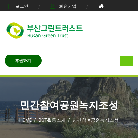
로그인
회원가입
후원하기
민간참여공원녹지조성
HOME
BGT활동소개
민간참여공원녹지조성
/
/