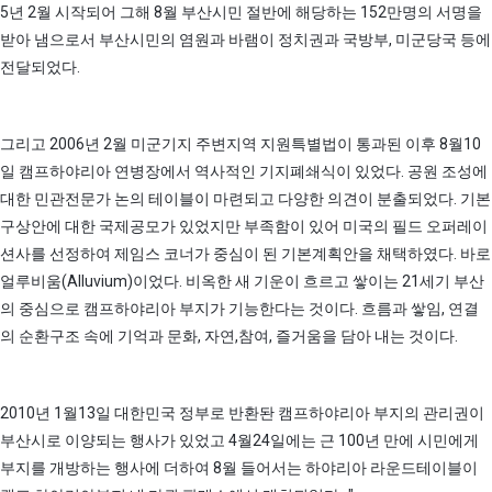
5년 2월 시작되어 그해 8월 부산시민 절반에 해당하는 152만명의 서명을
받아 냄으로서 부산시민의 염원과 바램이 정치권과 국방부, 미군당국 등에
전달되었다.
그리고 2006년 2월 미군기지 주변지역 지원특별법이 통과된 이후 8월10
일 캠프하야리아 연병장에서 역사적인 기지폐쇄식이 있었다. 공원 조성에
대한 민관전문가 논의 테이블이 마련되고 다양한 의견이 분출되었다. 기본
구상안에 대한 국제공모가 있었지만 부족함이 있어 미국의 필드 오퍼레이
션사를 선정하여 제임스 코너가 중심이 된 기본계획안을 채택하였다. 바로
얼루비움(Alluvium)이었다. 비옥한 새 기운이 흐르고 쌓이는 21세기 부산
의 중심으로 캠프하야리아 부지가 기능한다는 것이다. 흐름과 쌓임, 연결
의 순환구조 속에 기억과 문화, 자연,참여, 즐거움을 담아 내는 것이다.
2010년 1월13일 대한민국 정부로 반환돤 캠프하야리아 부지의 관리권이
부산시로 이양되는 행사가 있었고 4월24일에는 근 100년 만에 시민에게
부지를 개방하는 행사에 더하여 8월 들어서는 하야리아 라운드테이블이