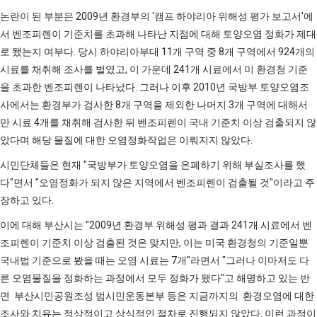
논란이 된 부분은 2009년 환경부의 '캠프 하야리아 위해성 평가 보고서'에
서 벤조피렌이 기준치를 초과해 나타난 지점에 대해 토양오염 정화가 제대
로 됐는지 여부다. 당시 하야리아부대 11개 구역 중 8개 구역에서 924개의
시료를 채취해 조사를 벌였고, 이 가운데 241개 시료에서 미 환경청 기준
을 초과한 벤조피렌이 나타났다. 그러나 이후 2010년 국방부 토양오염조
사에서는 환경부가 검사한 8개 구역을 제외한 나머지 3개 구역에 대해서
만 시료 4개를 채취해 검사한 뒤 벤조피렌이 국내 기준치 이상 검출되지 않
았다며 해당 물질에 대한 오염정화작업은 이뤄지지 않았다.
시민단체들은 현재 "국방부가 토양오염을 은폐하기 위해 부실조사를 했
다"면서 "오염정화가 되지 않은 지역에서 벤조피렌이 검출될 것"이라고 주
장하고 있다.
이에 대해 부산시는 "2009년 환경부 위해성 평과 결과 241개 시료에서 벤
조피렌이 기준치 이상 검출된 것은 맞지만, 이는 미국 환경청의 기준일뿐
국내법 기준으로 봤을 때는 오염 시료는 7개"라면서 "그러나 이마저도 다
른 오염물질을 정화하는 과정에서 모두 정화가 됐다"고 해명하고 있는 반
면 부산시민공원조성 범시민운동본부 등은 지금까지의 환경오염에 대한
조사와 치유는 정상적이고 상식적인 절차로 진행되지 않았다. 이런 과정이