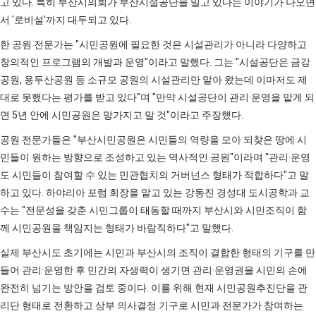
고 있다. 특히 부산시의회가 부산시설공단을 밀고 있다는 이야기가 나오면
서 '로비설'까지 대두되고 있다.
한 공원 전문가는 "시민공원에 필요한 것은 시설관리가 아니라 다양하고
창의적인 프로그램의 개발과 운영"이라고 말했다. 그는 "시설공단은 금강
공원, 용두산공원 등 소규모 공원의 시설관리만 맡아 왔는데 이마저도 제
대로 못했다는 평가를 받고 있다"며 "만약 시설공단이 관리·운영을 맡게 되
면 5년 안에 시민공원은 망가지고 말 것"이라고 주장했다.
공원 전문가들은 "부산시민공원은 시민들의 역량을 모아 되찾은 땅에 시
민들이 원하는 방향으로 조성하고 있는 역사적인 공원"이라며 "관리·운영
도 시민들이 참여할 수 있는 민관협치의 거버넌스 형태가 적합하다"고 말
하고 있다. 하야리아 포럼 회장을 맡고 있는 강동진 경성대 도시공학과 교
수는 "전문성을 갖춘 시민그룹이 태동할 때까지 부산시와 시민조직이 함
께 시민공원을 책임지는 형태가 바람직하다"고 말했다.
실제 부산시도 초기에는 시민과 부산시의 조직이 결합한 형태의 기구를 만
들어 관리·운영한 후 민간의 자생력이 생기면 관리·운영권을 시민의 손에
완전히 넘기는 방안을 검토 중이다. 이를 위해 현재 시민공원추진단을 관
리단 형태로 전환하고 상부 의사결정 기구로 시민과 전문가가 참여하는