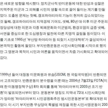
은 새로운 방향을 제시했다. 정치군사적 반미운동에 대한 반성과 성찰은
지역주둔 미군과 그 피해를 시민의 생활 속으로 끌어 들이는 계기를 만들
었다. 도출된 문제는 첫째, 캠프하야리아의 기능이 현저히 감소되었다는
것 둘째, 갬프하야리아의 지역경제 기여도, 셋째, 80년 대 이후 미군 주둔의
정당성에 대한 의문과 각종 퇴폐문화와 미군범죄, 환경오염의 급증 넷째,
서면을 중심으로 한 도심팽창과 발전에 따른 치명적 걸림돌 등이었다. 이
를 기초로 1995년 ‘부산땅 하야리아 등 되찾기 시민대책위’가 결성되며서
본격적인 활동에 들었다. 부지반환운동은 시민사회단체를 시작으로 했지
만 그 명분과 목적이 시민과 여론을 움직이면서 차즘 가시화되고 확대되어
갔다.
1999년 들어 대청동 미문화원과 유솜(USOM, 현 국립국악원)이 반환되면
서 고조되었다. 반환운동이 분수령을 이룬 때는 2004년 7월23일 FOTA(미
래 한·미동맹정책구상) 8차 회의를 통해 ‘하야리아부지 2005년 조기 반
환’이 발표되면서부터 였다. 운동본부 명칭도 지역내 72대 시민사회단체
가 망라된 ‘하야리아부지 시민공원화추진 범시민운동본부’로 확대개편 되
었다. 이 시기 부지반환 무상양여 특별법 제정을 위한 시민서명운동이 200