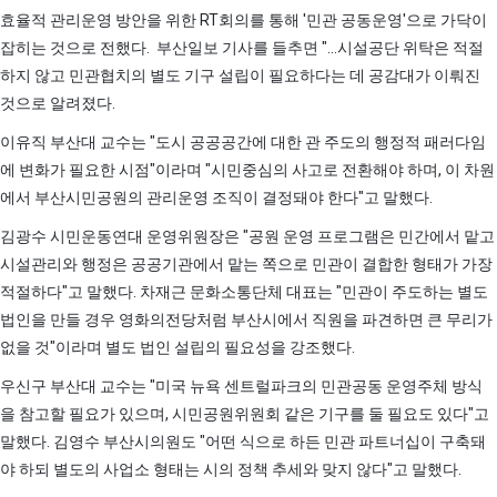
효율적 관리운영 방안을 위한 RT회의를 통해 '민관 공동운영'으로 가닥이
잡히는 것으로 전했다. 부산일보 기사를 들추면 "...시설공단 위탁은 적절
하지 않고 민관협치의 별도 기구 설립이 필요하다는 데 공감대가 이뤄진
것으로 알려졌다.
이유직 부산대 교수는 "도시 공공공간에 대한 관 주도의 행정적 패러다임
에 변화가 필요한 시점"이라며 "시민중심의 사고로 전환해야 하며, 이 차원
에서 부산시민공원의 관리운영 조직이 결정돼야 한다"고 말했다.
김광수 시민운동연대 운영위원장은 "공원 운영 프로그램은 민간에서 맡고
시설관리와 행정은 공공기관에서 맡는 쪽으로 민관이 결합한 형태가 가장
적절하다"고 말했다. 차재근 문화소통단체 대표는 "민관이 주도하는 별도
법인을 만들 경우 영화의전당처럼 부산시에서 직원을 파견하면 큰 무리가
없을 것"이라며 별도 법인 설립의 필요성을 강조했다.
우신구 부산대 교수는 "미국 뉴욕 센트럴파크의 민관공동 운영주체 방식
을 참고할 필요가 있으며, 시민공원위원회 같은 기구를 둘 필요도 있다"고
말했다. 김영수 부산시의원도 "어떤 식으로 하든 민관 파트너십이 구축돼
야 하되 별도의 사업소 형태는 시의 정책 추세와 맞지 않다"고 말했다.