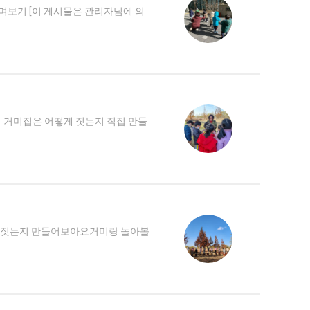
보기 [이 게시물은 관리자님에 의
 거미집은 어떻게 짓는지 직집 만들
게 짓는지 만들어보아요거미랑 놀아볼