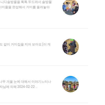
봅니다솔방울을 톡톡 두드려서 솔방울
거미줄을 완성해서 거미를 올려놓아
 같이 거미집을 지어 보아요 [이 게
나무 겨울 눈에 대해서 이야기느티나
의해 2024-02-22 …