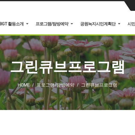
BGT 활동소개
프로그램/탐방예약
공원녹지시민계획단
시
그린큐브프로그램
HOME
프로그램/탐방예약
그린큐브프로그램
/
/