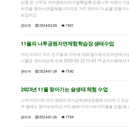
단풍 든 나무와 거미생태이야기알록달록 단풍나무 아래서 가
씨앗을 찾아서관찰해봅니다작은 거미 한마리가 실을 만들어
보았어요…
관리자
2024-02-05
7301
11월의 나루공원자연체험학습장 생태수업
거미 이야기 우리 친구들과 거미에 대해 알아보아요자연에 사는
시물은 관리자님에 의해 2024-02-22 15:43:19 공지사항에서 
관리자
2024-01-26
7542
2023년 11월 찾아가는 숲생태 체험 수업
나무이야기와 거미 생태이야기삼락생태공원에 서식하고 있는 
무 열매도 찾아보았어요거미 생태 이야기와거미줄을 만들 때 조금
관리자
2024-01-26
7709