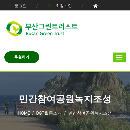
로그인
회원가입
후원하기
민간참여공원녹지조성
HOME
BGT활동소개
민간참여공원녹지조성
/
/