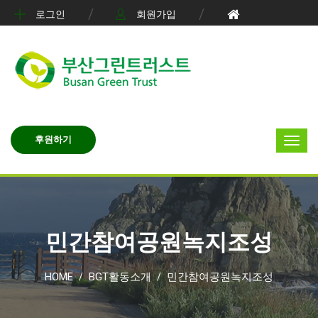
로그인
회원가입
후원하기
민간참여공원녹지조성
HOME
BGT활동소개
민간참여공원녹지조성
/
/