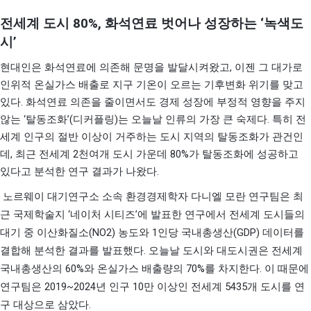
전세계 도시
80%,
화석연료 벗어나 성장하는
‘
녹색도
시
’
,
현대인은 화석연료에 의존해 문명을 발달시켜왔고
이젠 그 대가로
인위적 온실가스 배출로 지구 기온이 오르는 기후변화 위기를 맞고
.
있다
화석연료 의존을 줄이면서도 경제 성장에 부정적 영향을 주지
‘
’(
)
.
않는
탈동조화
디커플링
는 오늘날 인류의 가장 큰 숙제다
특히 전
세계 인구의 절반 이상이 거주하는 도시 지역의 탈동조화가 관건인
,
2
80%
데
최근 전세계
천여개 도시 가운데
가 탈동조화에 성공하고
.
있다고 분석한 연구 결과가 나왔다
노르웨이 대기연구소 소속 환경경제학자 다니엘 모란 연구팀은 최
‘
’
근 국제학술지
네이처 시티즈
에 발표한 연구에서 전세계 도시들의
(NO2)
1
(GDP)
대기 중 이산화질소
농도와
인당 국내총생산
데이터를
.
결합해 분석한 결과를 발표했다
오늘날 도시와 대도시권은 전세계
60%
70%
.
국내총생산의
와 온실가스 배출량의
를 차지한다
이 때문에
2019~2024
10
5435
연구팀은
년 인구
만 이상인 전세계
개 도시를 연
.
구 대상으로 삼았다