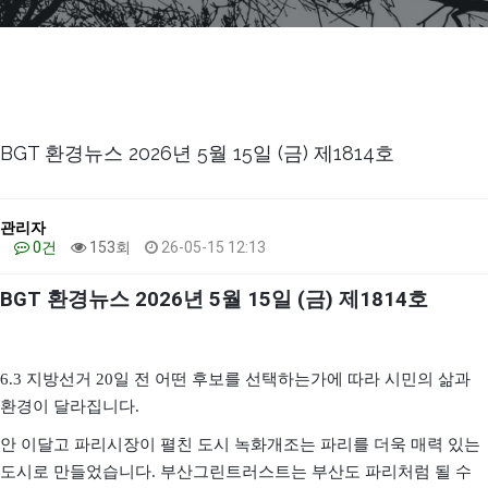
BGT 환경뉴스 2026년 5월 15일 (금) 제1814호
관리자
0건
153회
26-05-15 12:13
BGT
환경뉴스
2026
년
5
월
15
일
(
금
)
제
1814
호
6.3
지방선거
20
일 전 어떤 후보를 선택하는가에 따라 시민의 삶과
환경이 달라집니다
.
안 이달고 파리시장이 펼친 도시 녹화개조는 파리를 더욱 매력 있는
도시로 만들었습니다
.
부산그린트러스트는 부산도 파리처럼 될 수