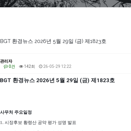
BGT 환경뉴스 2026년 5월 29일 (금) 제1823호
관리자
0건
142회
26-05-29 12:22
BGT
환경뉴스
2026
년
5
월
29
일
(
금
)
제
1823
호
사무처 주요일정
1.
시장후보 황령산 공약 평가 성명 발표