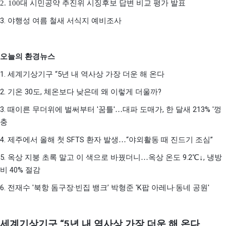
2. 100
대 시민공약 추진위 시징후보 답변 비교 평가 발표
3.
야행성 여름 철새 서식지 예비조사
오늘의 환경뉴스
1.
“5
세계기상기구
년 내 역사상 가장 더운 해 온다
2.
30
,
?
기온
도
체온보다 낮은데 왜 이렇게 더울까
3.
'
'
,
213% '
때이른 무더위에 벌써부터
꿈틀
…
대파 도매가
한 달새
껑
충
4.
SFTS
“
”
제주에서 올해 첫
환자 발생
…
야외활동 때 진드기 조심
5.
9.2
,
옥상 지붕 초록 말고 이 색으로 바꿨더니
…
옥상 온도
℃↓
냉방
40%
비
절감
6.
'
·
’
'K
·
'
전재수
북항 돔구장
빈집 뱅크
박형준
팝 아레나
동네 공원
세계기상기구
“5
년 내 역사상 가장 더운 해 온다