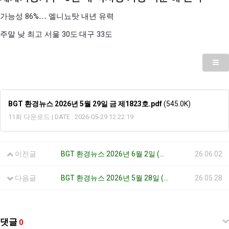
86%
가능성
…
엘니뇨탓 내년 유력
30
·
33
주말 낮 최고 서울
도
대구
도
BGT 환경뉴스 2026년 5월 29일 금 제1823호.pdf
(545.0K)
11회 다운로드 | DATE : 2026-05-29 12:22:19
이전글
BGT 환경뉴스 2026년 6월 2일 (화) 제1824호
26.06.02
다음글
BGT 환경뉴스 2026년 5월 28일 (목) 제1822호
26.05.28
댓글
0