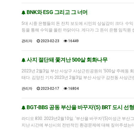
BNK와 ESG 그리고 그 너머
5대 시중 은행들의 돈 잔치 보도에 시민의 상실감이 크다. 수
등을 통해 수익을 올린 까닭이다. 게다가 그 돈이 은행 임직원
관리자
2023-02-23
16449
사지 절단돼 쫓겨난 500살 회화나무
2023년 2월3일 부산 사상구 사상근린공원의 ‘500살 주례동
태다. 김양진 기자 2023년 2월3일 부산 사상구 감전동 사상
관리자
2023-02-17
16804
BGT-BBS 공동 부산을 바꾸자'(5) BRT 도시
라디오 830. 2023년2월10일. ‘부산을 바꾸자’(5)이성근
지난 시간에 부산시의 전반적인 환경문제에 대해 짚어주셨는데요