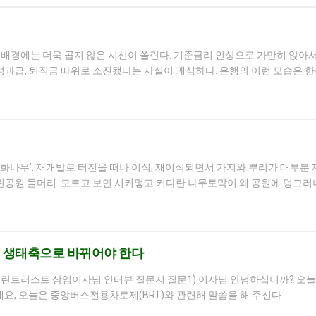
익 배경에는 더욱 곱지 않은 시선이 쏠린다. 기준금리 인상으로 가만히 앉아
 성과급, 퇴직금 따위로 소진됐다는 사실이 괘심하다. 은행의 이런 모습은 한
 회화나무’. 재개발로 터전을 떠나 이식, 재이식되면서 가지와 뿌리가 대부분
근린공원 들머리. 모르고 보면 시커멓고 커다란 나무토막이 왜 공원에 덩그러니
 선형 생태축으로 바뀌어야 한다
 부산그린트러스트 상임이사님 인터뷰 질문지 질문1) 이사님 안녕하십니까? 오늘
, 오늘은 중앙버스전용차로제(BRT)와 관련해 말씀을 해 주신다…