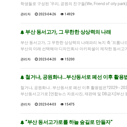
학생들로 구성된 ‘우리, 공원의 친구들(We, Friend of city
관리자
2023-04-26
14929
부산 동서고가, 그 무한한 상상력의 나래
부산 동서고가, 그 무한한 상상력의 나래파리 녹지 축 ‘프롬
부산의 미래 선택해야 디자인회사 아키픽셀이 제작한 동서고가 
관리자
2023-04-20
15200
철거냐, 공원화냐…부산동서로 폐선 이후 활용
철거냐, 공원화냐…부산동서로 폐선 이후 활용법은?2029∼20
부산동서고가로 [연합뉴스 자료사진, 재판매 및 DB금지]부산 
관리자
2023-04-03
15475
“부산 동서고가로를 하늘 숲길로 만들자”