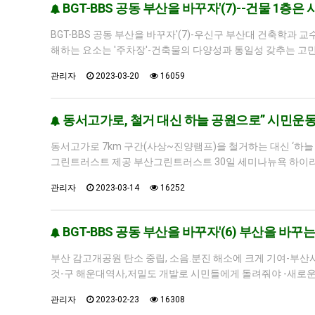
BGT-BBS 공동 부산을 바꾸자'(7)--건물 
BGT-BBS 공동 부산을 바꾸자'(7)-우신구 부산대 건축학과
해하는 요소는 '주차장'-건축물의 다양성과 통일성 갖추는 고
관리자
2023-03-20
16059
동서고가로, 철거 대신 하늘 공원으로” 시민운동 
동서고가로 7km 구간(사상~진양램프)을 철거하는 대신 ‘하
그린트러스트 제공 부산그린트러스트 30일 세미나뉴욕 하이라인
관리자
2023-03-14
16252
BGT-BBS 공동 부산을 바꾸자'(6) 부산을 바꾸는
부산 감고개공원 탄소 중립, 소음.분진 해소에 크게 기여-부
것-구 해운대역사,저밀도 개발로 시민들에게 돌려줘야 -새로운
관리자
2023-02-23
16308