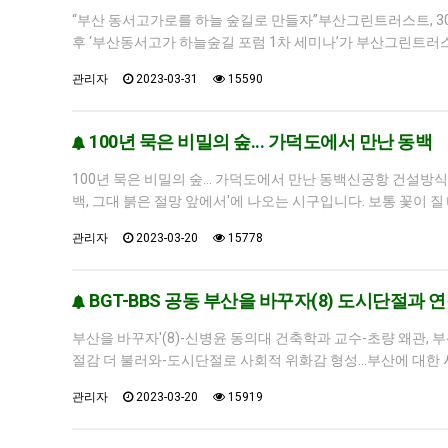
“부산 동서고가로를 하늘 숲길로 만들자”부산그린트러스트, 30
후 ‘부산동서고가 하늘숲길 포럼 1차 세미나’가 부산그린트러
관리자
2023-03-31
15590
100년 묵은 비밀의 숲... 가덕도에서 만난 동백
100년 묵은 비밀의 숲... 가덕도에서 만난 동백신공항 건설
백, 그대 붉은 절망 앞에서'에 나오는 시구입니다. 보통 꽃이 질
관리자
2023-03-20
15778
BGT-BBS 공동 부산을 바꾸자(8) 도시단절과 
부산을 바꾸자'(8)-신병윤 동의대 건축학과 교수-초량 왜관, 
절감 더 불러와-도시단절로 사회적 위화감 형성...부산에 대한 
관리자
2023-03-20
15919