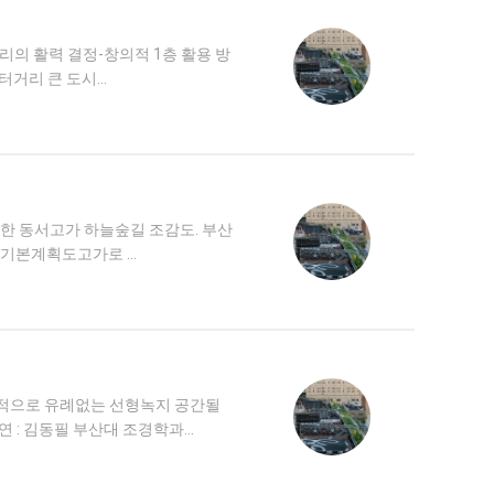
리의 활력 결정-창의적 1층 활용 방
터거리 큰 도시…
한 동서고가 하늘숲길 조감도. 부산
 기본계획도고가로 …
계적으로 유례없는 선형녹지 공간될
 : 김동필 부산대 조경학과…