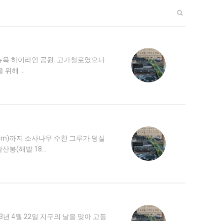
 뉴욕 하이라인 공원. 고가철로였으나
 위해 …
4m)까지 소사나무 수천 그루가 덩실
산봉(해발 18…
 4월 22일 지구의 날을 맞아 고등