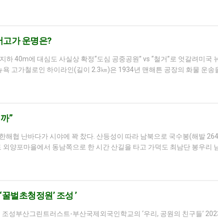
서고가 운명은?
지하 40m에 대심도 사실상 확정“도심 공중공원” vs “철거”로 엇갈려미국
욕 고가철로인 하이라인(길이 2.3㎞)은 1934년 맨해튼 공장의 화물 운송을
까”
해협 난바다가 시야에 꽉 찼다. 산등성이 따라 남북으로 국수봉(해발 26
가덕도 외양포마을에서 동남쪽으로 한 시간 산길을 타고 가덕도 최남단 봉우리 남
꿀벌초청정원’ 조성 ’
 조성부산그린트러스트-부산국제외국인학교의 ‘우리, 공원의 친구들’ 2023년