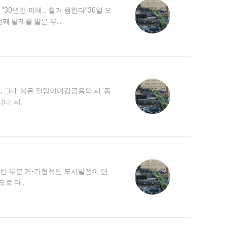
30년간 피해… 철거 원한다”30일 오
째 발제를 맡은 부…
, 그대 붉은 절망이여김금용의 시 '동
다. 시…
발전된 부분 커-기형적인 도시발전이 단
도로 다…