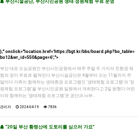
부산시설공단, 부산시민공원 생태·정원체험 무료 운영
);" onclick="location.href='https://bgt.kr/bbs/board.php?bo_table=
bo12&wr_id=550&page=6';">
부산 대표 도심공원인 부산시민공원에서 매주 주말 두 가지의 친환경 체
험의 장이 무료로 펼쳐진다.부산시설공단은 4월부터 오는 11월까지 주
말마다 가족이 함께하는 생태환경 프로그램인 ‘생태체험 프로그램’과 ‘정
원체험 프로그램’을 부산시민공원 일원에서 개최한다고 2일 밝혔다.어린
이와 함께하는 ‘생태체험 프로그램’은 공단과 ㈔부…
관리자
2024-04-19
7836
“20일 부산 황령산에 도토리를 심으러 가요”