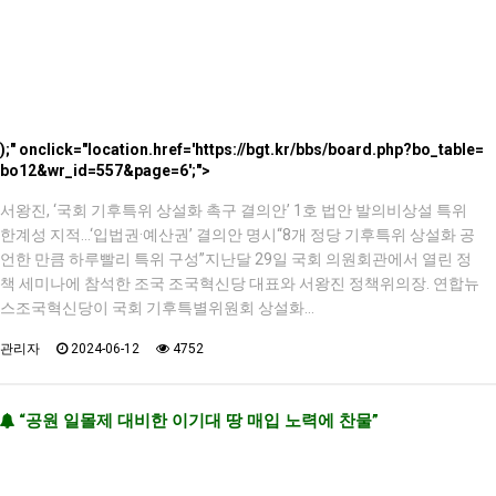
);" onclick="location.href='https://bgt.kr/bbs/board.php?bo_table=
bo12&wr_id=557&page=6';">
서왕진, ‘국회 기후특위 상설화 촉구 결의안’ 1호 법안 발의비상설 특위
한계성 지적…‘입법권·예산권’ 결의안 명시“8개 정당 기후특위 상설화 공
언한 만큼 하루빨리 특위 구성”지난달 29일 국회 의원회관에서 열린 정
책 세미나에 참석한 조국 조국혁신당 대표와 서왕진 정책위의장. 연합뉴
스조국혁신당이 국회 기후특별위원회 상설화…
관리자
2024-06-12
4752
“공원 일몰제 대비한 이기대 땅 매입 노력에 찬물”