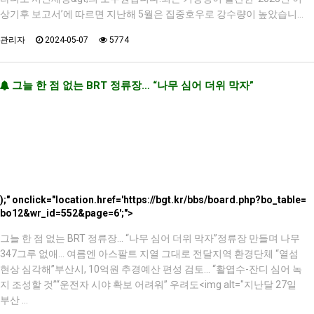
상기후 보고서’에 따르면 지난해 5월은 집중호우로 강수량이 높았습니…
관리자
2024-05-07
5774
그늘 한 점 없는 BRT 정류장… “나무 심어 더위 막자”
);" onclick="location.href='https://bgt.kr/bbs/board.php?bo_table=
bo12&wr_id=552&page=6';">
그늘 한 점 없는 BRT 정류장… “나무 심어 더위 막자”정류장 만들며 나무
347그루 없애… 여름엔 아스팔트 지열 그대로 전달지역 환경단체 “열섬
현상 심각해”부산시, 10억원 추경예산 편성 검토… “활엽수-잔디 심어 녹
지 조성할 것”“운전자 시야 확보 어려워” 우려도<img alt="지난달 27일
부산 …