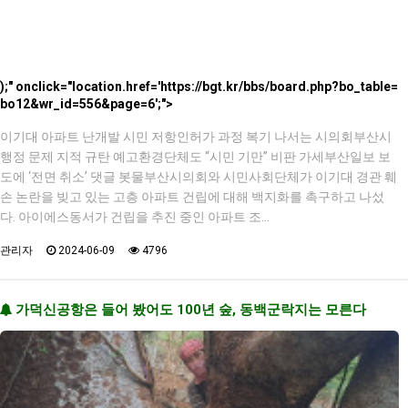
);" onclick="location.href='https://bgt.kr/bbs/board.php?bo_table=
bo12&wr_id=556&page=6';">
이기대 아파트 난개발 시민 저항인허가 과정 복기 나서는 시의회부산시
행정 문제 지적 규탄 예고환경단체도 “시민 기만” 비판 가세부산일보 보
도에 ‘전면 취소’ 댓글 봇물부산시의회와 시민사회단체가 이기대 경관 훼
손 논란을 빚고 있는 고층 아파트 건립에 대해 백지화를 촉구하고 나섰
다. 아이에스동서가 건립을 추진 중인 아파트 조…
관리자
2024-06-09
4796
가덕신공항은 들어 봤어도 100년 숲, 동백군락지는 모른다