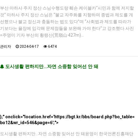
부산 마하사 주지 정산 스님수행도량 훼손 케이블카“시민과 함께 저지할
것” 마하사 주지 정산 스님은 “불교 자주화를 지향하며 종법과 제도를 개
선했으나 불교 정신과 충돌하는 법도 있다”며 “사회법과 제도를 따라가
기보다는 율장에 입각해 문제점들을 보완해 가야 한다”고 강조했다.사진
=주영미 기자 부산의 황령산(荒嶺山·427m)…
관리자
2024-04-17
6474
도시생활 편하지만…자연 소중함 잊어선 안 돼
);" onclick="location.href='https://bgt.kr/bbs/board.php?bo_table=
bo12&wr_id=546&page=6';">
도시생활 편하지만…자연 소중함 잊어선 안 돼윤영이 한국언론진흥재단