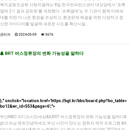
복지공동모금회 사랑의열매는 8일 한국컨퍼런스센터 대강당에서 '초록
열매 2기 결과 공유회'를 개최했다. '초록열매'는 두 기관이 함께 미래세
대를 위한 더 나은 환경을 조성하고, 환경문제 해결을 위한 다양하고 참
신한 아이디어를 발굴해 새로운 시도를 확산시킬 …
관리자
2024-05-09
5676
BRT 버스정류장의 변화 가능성을 말하다
);" onclick="location.href='https://bgt.kr/bbs/board.php?bo_table=
bo12&wr_id=553&page=6';">
부산MBC 라디오시민세상&lt;BRT 버스정류장의 변화 가능성을 말하다&
gt;오프닝 멘트안녕하세요.부산 시민이 만드는 청취자 제작 프로그램 &lt;
라디오 시민세상&gt;의 노주원입니다.최근 기상청이 발간한 ‘2023년 이