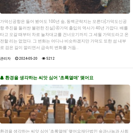
가덕신공항은 들어 봤어도 100년 숲, 동백군락지는 모른다[가덕도신공
항 추진을 둘러싼 불편한 진실] ④가덕 출입의 역사가 40년 가깝다. 배를
타고 오갈 때부터 차로 눌차대교를 건너오기까지 그 세월 가덕도라고 온
전할 리는 없었다. 그 변화는 어디나 비슷하겠지만 가덕도 또한 섬 내부
로 검은 길이 깔리면서 급속히 변화를 거듭…
관리자
2024-05-20
5212
환경을 생각하는 씨앗 심어 '초록열매' 맺어요
환경을 생각하는 씨앗 심어 '초록열매' 맺어요재단법인 숲과나눔과 사회