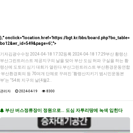
);" onclick="location.href='https://bgt.kr/bbs/board.php?bo_table=
bo12&wr_id=549&page=6';">
기자김광수수정 2024-04-18 17:32등록 2024-04-18 17:29부산 황령산.
부산그린트러스트 제공지구의 날을 맞아 부산 도심 허파 구실을 하는 황
령산에 도토리 심기 대회가 열린다.부산그린트러스트·부산환경운동연합
·부산환경회의 등 70여개 단체로 꾸려진 ‘황령산지키기 범시민운동본
부’는 “54회 지구의 날(4월2…
관리자
2024-04-19
8300
부산 버스정류장이 정원으로… 도심 자투리땅에 녹색 입힌다