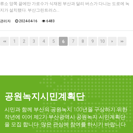
류소 양쪽 끝에만 가로수가 식재된 부산과 달리 버스가 다니는 도로에 녹
지가 설치됐다. 부산그린트러스…
관리자
2024-04-16
6483
1
2
3
4
5
7
8
9
10
6
공원녹지시민계획단
시민과 함께 부산의 공원녹지 100년을 구상하기 위한
작년에 이어 제2기 부산광역시 공원녹지 시민계획단
을 모집 합니다. 많은 관심에 참여를 하시기 바랍니다.