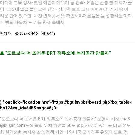
미디어 교육 강사- 옛날 어린이 메뚜기 등 친숙- 요즘은 곤충 볼 기회가 줄
어- 교실에 말벌 들어오면 난리- 생태계 보호 노력 이어져야- 기사 속 어
려운 단어 있으면- 사전·인터넷서 뜻 확인해야어른들은 늘 생활하는 아파
트 빌딩 자동차 도로 등 환경 속에서…
관리자
2024-04-16
6479
“도로보다 더 뜨거운 BRT 정류소에 녹지공간 만들자”
);" onclick="location.href='https://bgt.kr/bbs/board.php?bo_table=
bo12&wr_id=545&page=6';">
“도로보다 더 뜨거운 BRT 정류소에 녹지공간 만들자” 조영미 기자 mia3
@busan.com도심 중앙 위치 한여름 50도 넘어가로수 있는 곳 비교 온도
차 현격선형 녹지축 조성 정책 제안 나와미국 오리건주 유진의 도로. 정