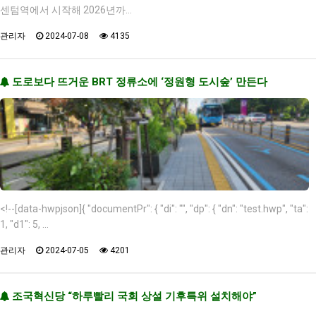
센텀역에서 시작해 2026년까…
관리자
2024-07-08
4135
도로보다 뜨거운 BRT 정류소에 ‘정원형 도시숲’ 만든다
<!--[data-hwpjson]{ "documentPr": { "di": "", "dp": { "dn": "test.hwp", "ta":
1, "d1": 5, …
관리자
2024-07-05
4201
조국혁신당 “하루빨리 국회 상설 기후특위 설치해야”