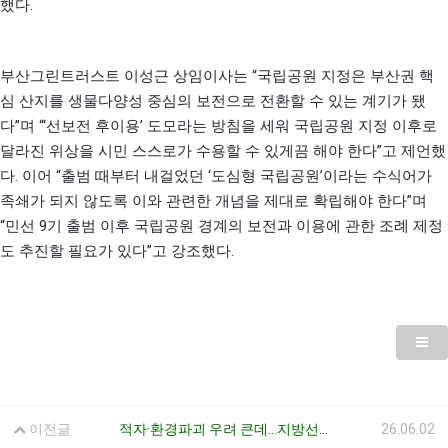
.
했다
“
부산그린트러스트 이성근 상임이사는
국립공원 지정은 부산권 핵
심 산지를 생물다양성 중심의 보전으로 전환할 수 있는 계기가 됐
”
“‘
’
다
며
선보전 후이용
도모라는 방침을 세워 국립공원 지정 이후로
”
달라진 위상을 시민 스스로가 수용할 수 있게끔 해야 한다
고 제언했
.
“
‘
’
다
이어
출범 때부터 내걸었던
도심형 국립공원
이라는 수식어가
”
족쇄가 되지 않도록 이와 관련한 개념을 제대로 확립해야 한다
며
“
9
민선
기 출범 이후 국립공원 경계의 보전과 이용에 관한 조례 제정
”
.
도 추진할 필요가 있다
고 강조했다
이전글
적자·환경파괴 우려 큰데…지방선거 앞 케이블카 공약 ‘우르르’
26.06.02