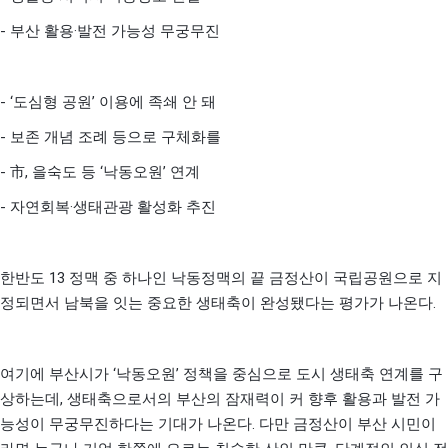
-
·
부산 활용
발전 가능성 무궁무진
- ‘
’
도심형 공원
이용에 족쇄 안 돼
-
보존 개념 조례 등으로 구체화를
-
,
‘
’
市
을숙도 등
낙동오원
연계
-
·
자연회복
생태관광 활성화 추진
13
한반도
정맥 중 하나인 낙동정맥의 끝 금정산이 국립공원으로 지
.
정되면서 남북을 잇는 중요한 생태축이 완성됐다는 평가가 나온다
‘
’
여기에 부산시가
낙동오원
정책을 중심으로 도시 생태축 연계를 구
,
상하는데
생태축으로서의 부산의 잠재력이 커 향후 활용과 발전 가
.
능성이 무궁무진하다는 기대가 나온다
다만 금정산이 부산 시민이