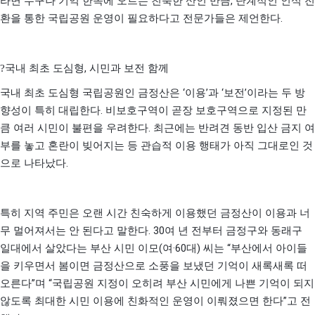
,
라면 누구나 기억 한쪽에 오르는 친숙한 산인 만큼
단계적인 인식 전
.
환을 통한 국립공원 운영이 필요하다고 전문가들은 제언한다
,
?
국내 최초 도심형
시민과 보전 함께
‘
’
‘
’
국내 최초 도심형 국립공원인 금정산은
이용
과
보전
이라는 두 방
.
향성이 특히 대립한다
비보호구역이 곧장 보호구역으로 지정된 만
.
큼 여러 시민이 불편을 우려한다
최근에는 반려견 동반 입산 금지 여
부를 놓고 혼란이 빚어지는 등 관습적 이용 행태가 아직 그대로인 것
.
으로 나타났다
특히 지역 주민은 오랜 시간 친숙하게 이용했던 금정산이 이용과 너
. 30
무 멀어져서는 안 된다고 말한다
여 년 전부터 금정구와 동래구
(
·60
)
“
일대에서 살았다는 부산 시민 이모
여
대
씨는
부산에서 아이들
을 키우면서 봄이면 금정산으로 소풍을 보냈던 기억이 새록새록 떠
”
“
오른다
며
국립공원 지정이 오히려 부산 시민에게 나쁜 기억이 되지
”
않도록 최대한 시민 이용에 친화적인 운영이 이뤄졌으면 한다
고 전