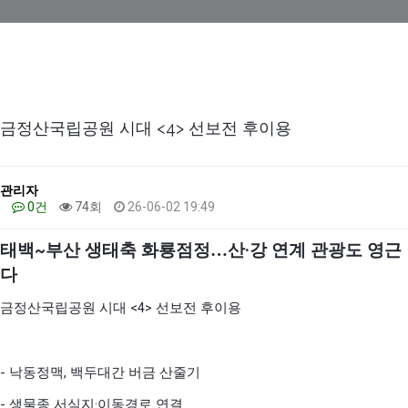
금정산국립공원 시대 <4> 선보전 후이용
관리자
0건
74회
26-06-02 19:49
태백
~
부산 생태축 화룡점정
…
산
·
강 연계 관광도 영근
다
<4>
금정산국립공원 시대
선보전 후이용
-
,
낙동정맥
백두대간 버금 산줄기
-
·
생물종 서식지
이동경로 연결