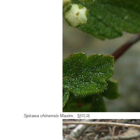
Spiraea chinensis
Maxim. 장미과