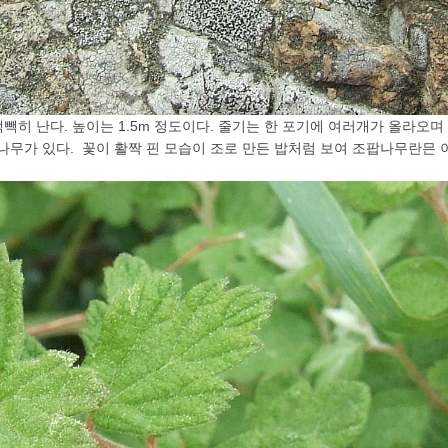
빽빽히 난다. 높이는 1.5m 정도이다. 줄기는 한 포기에 여러개가 올라
나무가 있다. 꽃이 활짝 핀 모습이 조로 만든 밥처럼 보여 조팝나무란믄