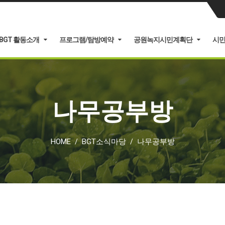
BGT 활동소개
프로그램/탐방예약
공원녹지시민계획단
시
나무공부방
HOME
BGT소식마당
나무공부방
/
/