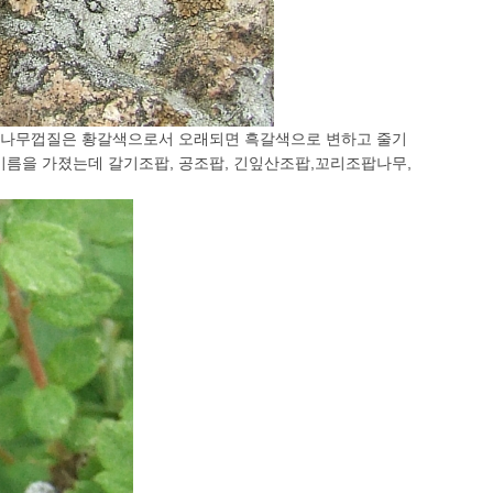
오며 나무껍질은 황갈색으로서 오래되면 흑갈색으로 변하고 줄기
 이름을 가졌는데 갈기조팝, 공조팝, 긴잎산조팝,꼬리조팝나무,