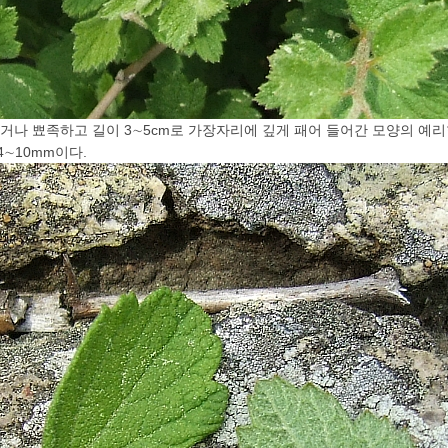
거나 뾰족하고 길이 3∼5cm로 가장자리에 깊게 패어 들어간 모양의 예리
∼10mm이다.