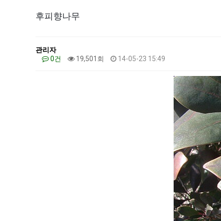
후피향나무
관리자
0건
19,501회
14-05-23 15:49