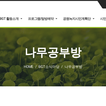
BGT 활동소개
프로그램/탐방예약
공원녹지시민계획단
시
나무공부방
HOME
BGT소식마당
나무공부방
/
/