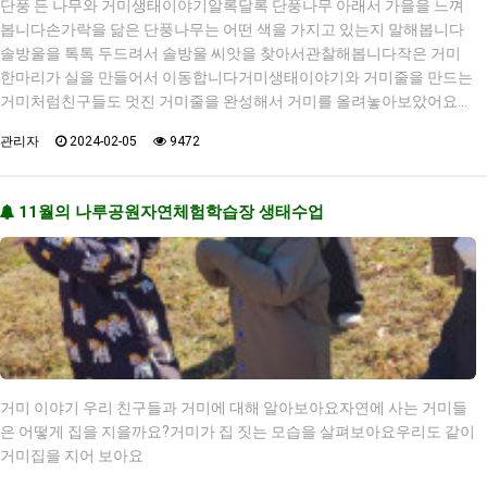
단풍 든 나무와 거미생태이야기알록달록 단풍나무 아래서 가을을 느껴
봅니다손가락을 닮은 단풍나무는 어떤 색을 가지고 있는지 말해봅니다
솔방울을 톡톡 두드려서 솔방울 씨앗을 찾아서관찰해봅니다작은 거미
한마리가 실을 만들어서 이동합니다거미생태이야기와 거미줄을 만드는
거미처럼친구들도 멋진 거미줄을 완성해서 거미를 올려놓아보았어요…
관리자
2024-02-05
9472
11월의 나루공원자연체험학습장 생태수업
거미 이야기 우리 친구들과 거미에 대해 알아보아요자연에 사는 거미들
은 어떻게 집을 지을까요?거미가 집 짓는 모습을 살펴보아요우리도 같이
거미집을 지어 보아요