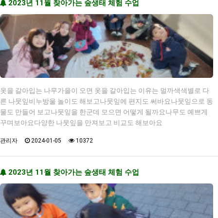
2023년 11월 찾아가는 숲생태 체험 수업
옷을 갈아입는 나무가을이 오면 옷을 갈아입는 이유는 멀까색색별로 다
른 나뭇잎비누방울 놀이도 해보고나뭇잎에 편지도 써바요나뭇잎으로 동
물도 만들어 보고나뭇잎을 한군데 모으면 어떻게 될까요나무도 예쁘게
꾸며보아요다양한 나뭇잎을 만져보고 비교도 해보아요
관리자
2024-01-05
10372
2023년 11월 찾아가는 숲생태 체험 수업