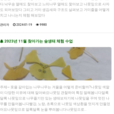
다.낙우송 열매도 찿아보고 느띠나무 열매도 찿아보고 나뭇잎으로 사자
도 되어보았다 그리고 거미 생김새와 구조도 살펴보고 거미줄을 어떻게
치고 나니는지 체험 해보았다
관리자
2024-01-19
9980
2023년 11월 찾아가는 숲생태 체험 수업
주제~ 옷을 갈아입는 나무나무는 겨울을 어떻게 준비할까?나뭇잎 색깔
이 다양한 이유에 대해 알아봐요나뭇잎 관찰하며 특징 말해봅니다알록
달록 나뭇잎으로 나무줄기만 있는 생태보자기에 나뭇잎을 꾸며 멋진 나
무를 만들어봅니다빨강, 노랑, 초록으로 나뭇잎 색상환을 멋지게 만들었
어요나뭇잎으로 알록달록 눈을 뿌려봅니다나뭇잎으로…