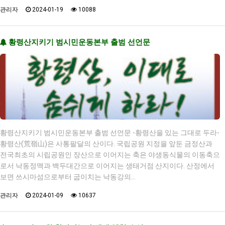
관리자
2024-01-19
10088
황령산지키기 범시민운동본부 출범 선언문
황령산지키기 범시민운동본부 출범 선언문 -황령산을 있는 그대로 두라-
황령산(荒嶺山)은 사통팔달의 산이다. 국립공원 지정을 앞둔 금정산과
전국최초의 시립공원인 장산으로 이어지는 축은 야생동식물의 이동축으
로서 낙동정맥과 백두대간으로 이어지는 생태거점 산지이다. 산정에서
보면 쓰시마섬으로부터 굽이치는 낙동강의…
관리자
2024-01-09
10637