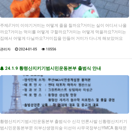
주제//거미 이야기거미는 어떻게 줄을 칠까요?거미는 실이 어디서 나올
까요?거미는 먹이를 어떻게 구할까요?거미는 어떻게 먹을까요?거미는
집에서 어떻게 다닐까요?거미집을 만들어 거미가 다니게 해보았어요
관리자
2024-01-05
10556
24.1.9 황령산지키기범시민운동본부 출범식 안내
황령산지키기범시민운동본부 출범식수 신각 언론사발 신황령산지키기
범시민운동본부문 의부산생명의숲 이선아 사무국장부산YMCA 황재문