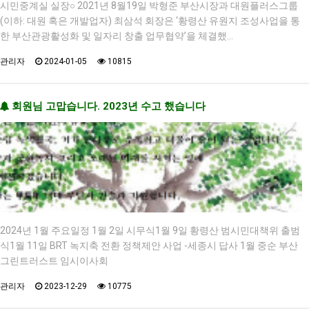
시민중계실 실장○ 2021년 8월19일 박형준 부산시장과 대원플러스그룹
(이하: 대원 혹은 개발업자) 최삼석 회장은 ‘황령산 유원지 조성사업을 통
한 부산관광활성화 및 일자리 창출 업무협약’을 체결했…
관리자
2024-01-05
10815
회원님 고맙습니다. 2023년 수고 했습니다
2024년 1월 주요일정 1월 2일 시무식1월 9일 황령산 범시민대책위 출범
식1월 11일 BRT 녹지축 전환 정책제안 사업 -세종시 답사 1월 중순 부산
그린트러스트 임시이사회
관리자
2023-12-29
10775