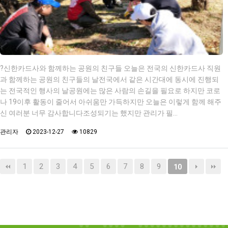
?신한카드사와 함께하는 공원의 친구들 오늘은 전국의 신한카드사 직원
과 함께하는 공원의 친구들의 날전국에서 같은 시간대에 동시에 진행되
는 전국적인 행사의 날공원에는 많은 사람의 손길을 필요로 하지만 코로
나 19이후 활동이 줄어서 아쉬움만 가득하지만 오늘은 이렇게 함께 해주
신 여러분 너무 감사합니다조성되기는 했지만 관리가 필…
관리자
2023-12-27
10829
1
2
3
4
5
6
7
8
9
10