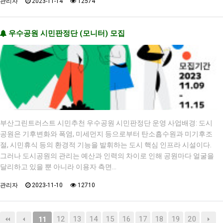
관리자
2023-11-14
12574
우수공원 시민판정단 (모니터) 모집
부산그린트러스트 시민추천 우수공원 시민판정단 운영 사업배경: 도시
공원은 기후변화와 폭염, 미세먼지 등으로부터 탄소흡수원과 미기후조
절, 시민휴식 등의 환경적 기능을 발휘하는 도시 핵심 인프라 시설이다.
그러나 도시공원의 관리는 예산과 인력의 차이로 인해 공원마다 얼굴을
달리하고 있을 뿐 아니라 이용자 측면…
관리자
2023-11-10
12710
12
13
14
15
16
17
18
19
20
11