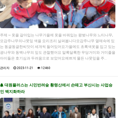
주제 ~ 옷을 갈아입는 나무가을에 옷을 바꿔입는 왕벚나무와 느티나무,
모감주나무의나뭇잎 색을 요리조리 살펴봅니다모감주나무 열매속에 있
는 동글동글한씨앗이 세개씩 들어있어요가을에도 초록색옷을 입고 있는
광나무와 동백나무의 잎도 관찰했어요 알록달록한 무당거미와 거미줄을
아이들은 호기심과 두려움으로 보았어요예쁘게 물든 나뭇잎을 주…
관리자
2023-11-21
12460
대원플러스는 시민반려숲 황령산에서 손떼고 부산시는 사업승
인 백지화하라