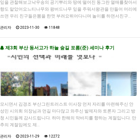
잎을 관찰해보고낙우송의 공기뿌리와 땅에 떨어진 동그란 열매를찾아서
향도 맡았어요느티나무와 왕버드나무 잎을 주워서왕관을 만들어 머리에
쓰면 우리 친구들은뽐을 한껏 부려요뛰어다니며 놀이를 하면서친구…
관리자
2023-11-30
11848
제3회 부산 동서고가 하늘 숲길 포롬(준) 세미나 후기
모시면서 김경조 부산그린트러스트 이사장 먼저 자리를 마련해주신 안
성민 시의회 의장님과 먼길 마다않고 와주신 발제자와 토론자 그리고 방
청 시민들께 감사드립니다. 하마 한해의 막바지를 향하는 계절입니다. 만
추의 계절임에도 제…
관리자
2023-11-29
12272