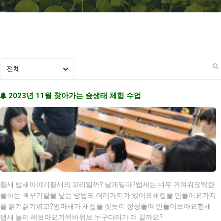
2023년 11월 찾아가는 숲생태 체험 수업
황새 밥새이야기황새의 꼬리일까? 날개일까?뱁새는 너무 귀여워요탁란
을하는 뻐꾸기알을 낳는 방법도 여러가지가 있어요새집을 만들어요가지
를 얽기섥기엮고?엄마새가 새집을 짓듯이 정성들여 만들어보아요황새
뱁새 놀이 해보아요가위바위보 누구다리가 더 길까요?