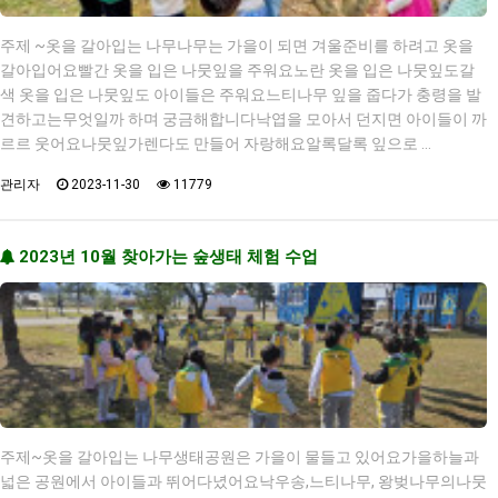
주제 ~옷을 갈아입는 나무나무는 가을이 되면 겨울준비를 하려고 옷을
갈아입어요빨간 옷을 입은 나뭇잎을 주워요노란 옷을 입은 나뭇잎도갈
색 옷을 입은 나뭇잎도 아이들은 주워요느티나무 잎을 줍다가 충령을 발
견하고는무엇일까 하며 궁금해합니다낙엽을 모아서 던지면 아이들이 까
르르 웃어요나뭇잎가렌다도 만들어 자랑해요알록달록 잎으로 …
관리자
2023-11-30
11779
2023년 10월 찾아가는 숲생태 체험 수업
주제~옷을 갈아입는 나무생태공원은 가을이 물들고 있어요가을하늘과
넓은 공원에서 아이들과 뛰어다녔어요낙우송,느티나무, 왕벚나무의나뭇