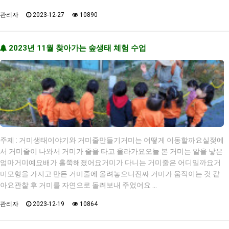
관리자
2023-12-27
10890
2023년 11월 찾아가는 숲생태 체험 수업
주제 : 거미생태이야기와 거미줄만들기거미는 어떻게 이동할까요실젖에
서 거미줄이 나와서 거미가 줄을 타고 올라가요오늘 본 거미는 알을 낳은
엄마거미예요배가 홀쭉해졌어요거미가 다니는 거미줄은 어디일까요거
미모형을 가지고 만든 거미줄에 올려놓으니진짜 거미가 움직이는 것 같
아요관찰 후 거미를 자연으로 돌려보내 주었어요 …
관리자
2023-12-19
10864