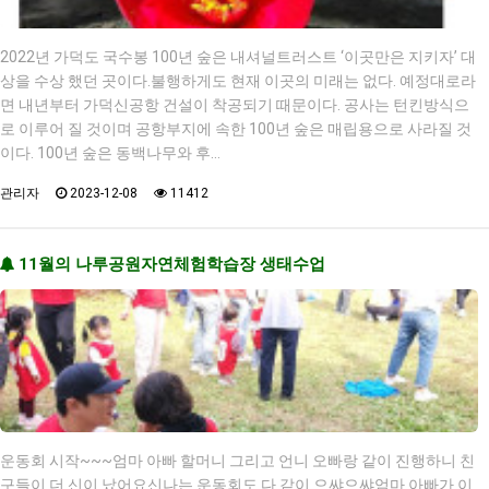
2022년 가덕도 국수봉 100년 숲은 내셔널트러스트 ‘이곳만은 지키자’ 대
상을 수상 했던 곳이다.불행하게도 현재 이곳의 미래는 없다. 예정대로라
면 내년부터 가덕신공항 건설이 착공되기 때문이다. 공사는 턴킨방식으
로 이루어 질 것이며 공항부지에 속한 100년 숲은 매립용으로 사라질 것
이다. 100년 숲은 동백나무와 후…
관리자
2023-12-08
11412
11월의 나루공원자연체험학습장 생태수업
운동회 시작~~~엄마 아빠 할머니 그리고 언니 오빠랑 같이 진행하니 친
구들이 더 신이 났어요신나는 운동회도 다 같이 으쌰으쌰엄마 아빠가 이