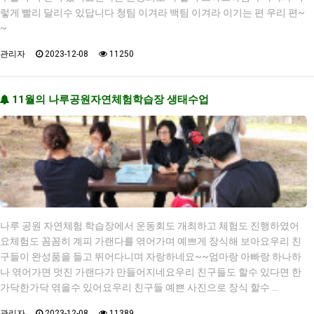
렇게 빨리 달리수 있답니다 청팀 이겨라 백팀 이겨라 이기는 편 우리 편~
~
관리자
2023-12-08
11250
11월의 나루공원자연체험학습장 생태수업
나루 공원 자연체험 학습장에서 운동회도 개최하고 체험도 진행하였어
요체험도 꼼꼼히 계피 가랜다를 엮어가며 예쁘게 장식해 보아요우리 친
구들이 완성품을 들고 뛰어다니며 자랑하네요~~엄마랑 아빠랑 하나하
나 엮어가면 멋진 가랜다가 만들어지네요우리 친구들도 할수 있다면 한
가닥한가닥 엮을수 있어요우리 친구들 예쁜 사진으로 장식 할수 …
관리자
2023-12-08
11389