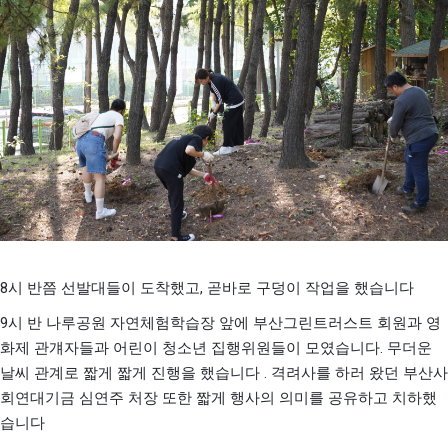
8
,
시 반쯤 선발대들이 도착했고
곧바로 구덩이 작업을 했습니다
9
시 반 나루공원 자연체험학습장 앞에 부산그린트러스트 회원과 영
.
화제 관걔자들과 어린이 청소년 집행위원들이 모였습니다
무더운
.
날씨 관계로 짧게 짧게 진행을 했습니다
격려사를 하러 왔던 부산사
회연대기금 심연주 처장 또한 짧게 행사의 의미를 공유하고 치하했
습니다