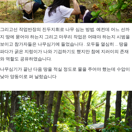
.
그리고선 작업반장의 진두지휘로 나무 심는 방법
예컨데 어느 선까
지 땅에 묻어야 하는지 그리고 마무리 작업은 어때야 하는지 시범을
.
...
보이고 참가자들은 나무심기에 들었습니다
모두들 열심히
땅을
파다가 굵은 지렁이가 나와 기겁하기도 했지만 참에 지러이의 존재
.
와 역할도 공유하였습니다
나무심기가 끝난 다음 땅을 적실 정도로 물을 주어야 했는데 수압이
낮아 양동이로 퍼 날랐습니다