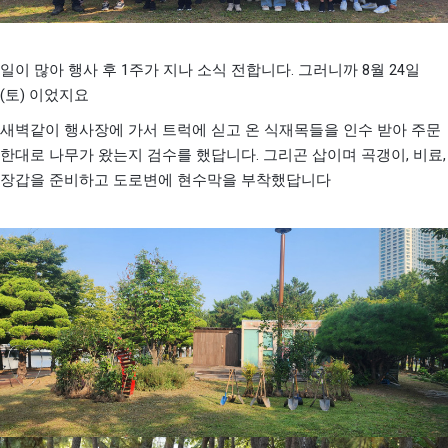
1
.
8
24
일이 많아 행사 후
주가 지나 소식 전합니다
그러니까
월
일
(
)
토
이었지요
새벽같이 행사장에 가서 트럭에 싣고 온 식재목들을 인수 받아 주문
.
,
,
한대로 나무가 왔는지 검수를 했답니다
그리곤 삽이며 곡갱이
비료
장갑을 준비하고 도로변에 현수막을 부착했답니다