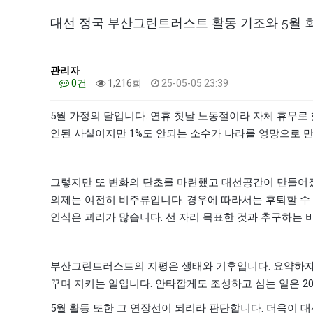
대선 정국 부산그린트러스트 활동 기조와 5월 
관리자
0건
1,216회
25-05-05 23:39
5
.
월 가정의 달입니다
연휴 첫날 노동절이라 자체 휴무로
1%
인된 사실이지만
도 안되는 소수가 나라를 엉망으로 
그렇지만 또 변화의 단초를 마련했고 대선공간이 만들
.
의제는 여전히 비주류입니다
경우에 따라서는 후퇴할 수
.
인식은 괴리가 많습니다
선 자리 목표한 것과 추구하는 
.
부산그린트러스트의 지평은 생태와 기후입니다
요약하자
.
2
꾸며 지키는 일입니다
안타깝게도 조성하고 심는 일은
5
.
월 활동 또한 그 연장선이 되리라 판단합니다
더욱이 대