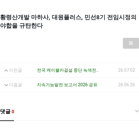
황령산개발 마하사
,
대원플러스
,
민선
8
기 전임시정의
야합을 규탄한다
이전글
전국 케이블카걸설 중단 녹색전환연대 부산 기자회견 안내
26.07.02
다음글
지속가능발전 보고서 2026 공유
26.06.26
댓글
0