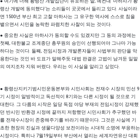
,
‘
●
여기에 더해 황령산 개발집단이 유포하는 말
예컨대
마하사가 황
’
.
령산 개발에 동의했다
는 소리들이 곳곳에서 들리고 있다
사실이라
1500
면
년 부산 최고 고찰 마하사는 그 유구한 역사에 스스로 침을
.
뱉으면서 시민을 농락한 파렴치한 사찰이 되는 것이다
●
중요한 사실은 마하사가 동의할 수도 있겠지만 그 동의 과정에는
,
첫째
대한불교 조계종단 총무원의 승인이 선행되어야 그나마 가능
.
,
하다는 것이다
둘째
전임시정과 개발론자들이 사법부의 판단을 악
용한다는 것인 바 도표가 말해주듯 대법 판결은 고법이 남겨둔 일말
.
.
의 여지조차 지워 버렸다
우리는 이 사실을 알리고 싶었다
9
●
황령산지키기범시민운동본부와 시민사회는 전재수 시장의 민선
8
기 시정이 알방적이고 독선적이
기와는 다른 시정이 될 것으로 기
.
대한다
그 다름의 시작은 일당 독점 야당 부재의 전임시정이 강제했
던 반시민 반환경 시정에 끝까지 저항했던 시민사회가 추구했던 바
.
를 전재수시장이 존중해주기를 바라기 때문이다
그것은 사실에 기
초한 현장의 진실과 생물다양성 보전이라는 시대적 소명에 부응하는
.
7
19
시정이다
특히나
월
일부터 부산에서 열리는 세계자연유산 대회