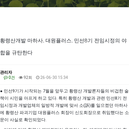
황령산개발 마하사, 대원플러스, 민선8기 전임시정의 야
합을 규탄한다
관리자
0건
92회
26-06-30 15:34
9
7
●
민선
기가 시작되는
월을 앞두고 황령산 개발론자들의 비겁한 술
.
8
책이 시민을 아프게 하고 있다
특히 황령산 개발과 관련 민선
기 전
(
)
임시정과 개발업체의 일방적 개발에 맞서 소
訴
를 일으켰던 마하사
에 황령산 파괴기업 대원플러스 회장이 신도회장으로 취임했다는 소
.
문이 사실로 확인되었다