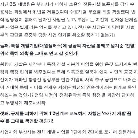
2
지난
월 대법원은 부산시가 마하사 소유의 전통사찰 보존지를 강제 수
.
용하는 과정에서 위법을 저질렀다며 수용재결 무효를 최종 확정했다
법
,
'
적 정당성이 통째로 날아간 사업을 두고
부산시는 여전히
절차상 문제일
'
.
뿐 사업은 별개
라는 억지를 부리고 있다
전재수 시장은 이 명백한 사법
?
부의 판단을 존중해 당장 사업 인가를 취소할 용기가 없는가
,
(
)
'
둘째
특정 개발기업
대원플러스
에 공공의 자산을 통째로 넘겨준
전방
'
!
위적 특혜 의혹
을 그대로 덮고 갈 것인가
황령산 개발은 시작부터 특정 건설 자본의 이익을 위해 온갖 도시계획 변
.
경과 행정 편의를 봐주었다는 특혜 의혹으로 얼룩져 있다
시민의 공공 자
산이자 허파인 황령산 정상부를 민간 기업의 사익 추구 공간으로 내어준
이 거대한 특혜 시비를 전재수 시장은 행정의 연속성이라는 핑계로 묵인
?
'
'
하겠다는 것인가
전임 시정의
정경유착성 특혜 행정
을 과감히 단죄하
!
고 투명하게 재조사하라
,
1·2
'
셋째
규제를 피하기 위해
단계로 교묘하게 자행된
쪼개기 개발 꼼
'
!
수
를 그대로 묵인할 것인가
1
2
사업자와 부산시는 전체 개발 사업을
단계와
단계로 쪼개어 진행하며