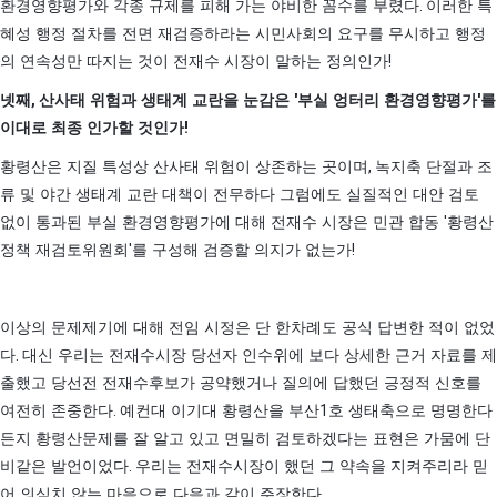
.
환경영향평가와 각종 규제를 피해 가는 야비한 꼼수를 부렸다
이러한 특
혜성 행정 절차를 전면 재검증하라는 시민사회의 요구를 무시하고 행정
!
의 연속성만 따지는 것이 전재수 시장이 말하는 정의인가
,
'
'
넷째
산사태 위험과 생태계 교란을 눈감은
부실 엉터리 환경영향평가
를
!
이대로 최종 인가할 것인가
,
황령산은 지질 특성상 산사태 위험이 상존하는 곳이며
녹지축 단절과 조
류 및 야간 생태계 교란 대책이 전무하다 그럼에도 실질적인 대안 검토
'
없이 통과된 부실 환경영향평가에 대해 전재수 시장은 민관 합동
황령산
'
!
정책 재검토위원회
를 구성해 검증할 의지가 없는가
이상의 문제제기에 대해 전임 시정은 단 한차례도 공식 답변한 적이 없었
.
다
대신 우리는 전재수시장 당선자 인수위에 보다 상세한 근거 자료를 제
출했고 당선전 전재수후보가 공약했거나 질의에 답했던 긍정적 신호를
.
1
여전히 존중한다
예컨대 이기대 황령산을 부산
호 생태축으로 명명한다
든지 황령산문제를 잘 알고 있고 면밀히 검토하겠다는 표현은 가뭄에 단
.
비같은 발언이었다
우리는 전재수시장이 했던 그 약속을 지켜주리라 믿
.
어 의심치 않는 마음으로 다음과 같이 주장한다