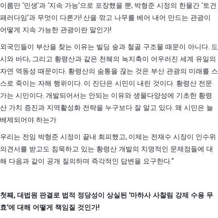
‘
’
‘
’
,
‘
이름만
민생
과
지속 가능
으로 포장했을 뿐
박형준 시정의 한물간
토건
’
!
패러다임
과 무엇이 다른가
산을 깎고 나무를 베어 내어 만드는 관광이
!
어떻게 지속 가능한 관광이란 말인가
.
외국인들이 부산을 찾는 이유는 빌딩 숲과 철골 구조물 때문이 아니다
도
,
시와 바다
그리고 황령산과 같은 천혜의 녹지축이 어우러진 세계 유일의
.
자연 역동성 때문이다
황령산의 숨통을 끊는 것은 부산 관광의 미래를 스
.
.
스로 죽이는 자해 행위이다
이 진단은 시민이 내린 것이다
황령산 전문
.
가는 시민이다
개발되어서는 안되는 이유와 생물다양성에 기초한 황령
.
산 가치 증진과 지역활성화 전략을 누구보다 잘 알고 있다
왜 시민은 늘
배제되어야 하는가
,
우리는 전임 박형준 시정이 끝내 회피했고
이제는 전재수 시장이 인수위
의견서를 받고도 침묵하고 있는 황령산 개발의 치명적인 문제점들에 대
.“
해 다음과 같이 공개 질의하며 즉각적인 답변을 요구한다
,
'
첫째
대법원 판결로 법적 정당성이 상실된
마하사 사찰림 강제 수용 무
'
!
효
에 대해 어떻게 책임질 것인가