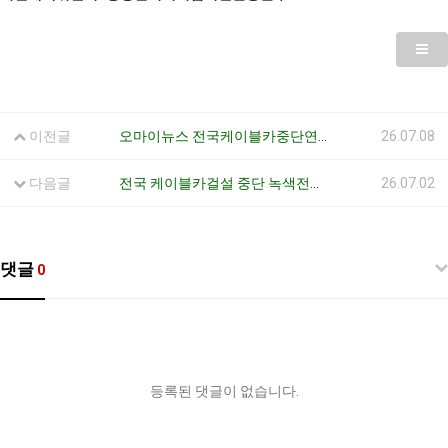
이전글
오마이뉴스 전국케이블카중단연대 "황령산 난개발 멈춰라" 기사에 소개된 시 관계자의 답변에 반박한다
26.07.08
다음글
전국 케이블카걸설 중단 녹색전환연대 부산 기자회견 안내
26.07.02
댓글
0
등록된 댓글이 없습니다.