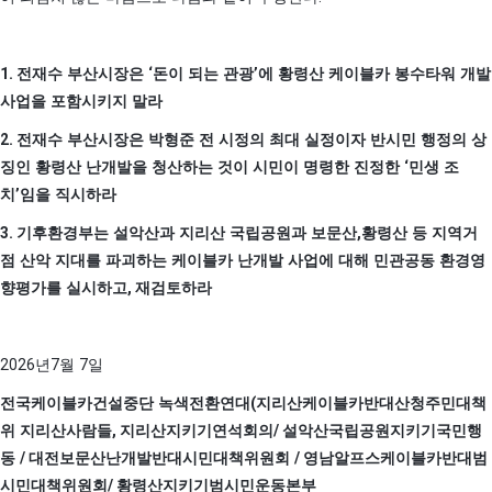
1.
‘
’
전재수 부산시장은
돈이 되는 관광
에 황령산 케이블카 봉수타워 개발
사업을 포함시키지 말라
2.
전재수 부산시장은 박형준 전 시정의 최대 실정이자 반시민 행정의 상
‘
징인 황령산 난개발을 청산하는 것이 시민이 명령한 진정한
민생 조
’
치
임을 직시하라
3.
,
기후환경부는 설악산과 지리산 국립공원과 보문산
황령산 등 지역거
점 산악 지대를 파괴하는 케이블카 난개발 사업에 대해 민관공동 환경영
,
향평가를 실시하고
재검토하라
2026
7
7
년
월
일
(
전국케이블카건설중단 녹색전환연대
지리산케이블카반대산청주민대책
,
/
위 지리산사람들
지리산지키기연석회의
설악산국립공원지키기국민행
/
/
동
대전보문산난개발반대시민대책위원회
영남알프스케이블카반대범
/
시민대책위원회
황령산지키기범시민운동본부