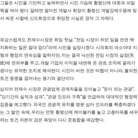
그들은 시민을 기만하고 농락하면서 시민 가슴에 황령산에 대못과 쇠말
.
뚝을 박아 왔다
일테면 얼마전 개발사 회장이 황령산 개발강제수용에 맞
.
서 싸운 사찰에 신도회장으로 취임한 사실은 경악 그 자체다
, “
유감스럽게도 전재수시장은 취임 첫날
전임 시장이 하던 일을 전면 백
”
.
지화하는 일은 절대 없다
라며 시민을 실망시켰다
시의회의 여소야대 지
,
(
형과 행정의 연속성을 말하지만
이는 결국 낙선한 전임 시정의 실정
失
)
,
政
에 면죄부를 주고
개발 기업의 이익을 대변해 온 관료 조직에 끌려가
.
,
겠다는 유약한 조치로 해석된다
시민이 바란 것은 타협이 아니라
불의한
.
토건 동맹을 끊어내는 용기와 결단이다
“
”,
심지어 전재수 시장은 관광업계 관계자들을 모아놓고
돈이 되는 관광
“
”, “
”
단기간의 실적과 성과
관광 인프라 구축
을 언급하며 대대적인 행정력
.
집중을 예고했다
외국인 관광객 유치를 명분 삼아 인프라를 확충하겠다
,
는 그 발언 속에
우리는 언뜻 황령산에 케이블카를 놓고 고층타워를 세우
.
려는 토건 자본의 검은 욕망이 다시 준동함을 예감했다