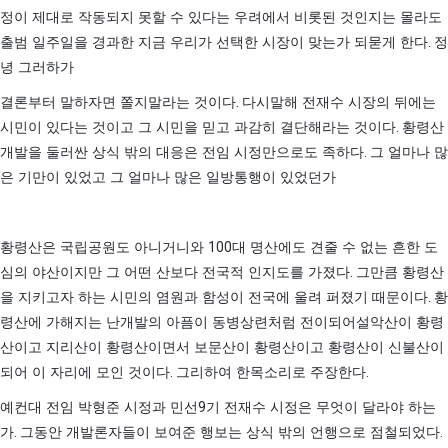
정이 제대로 작동되지 못할 수 있다는 우려에서 비롯된 것인지는 몰라도
.
출범 일주일을 경과한 지금 우리가 선택한 시장이 맞는가 되묻게 한다
정
녕 그러하가
.
결론부터 말하자면 쫄지말라는 것이다
다시말해 전재수 시장의 뒤에는
.
시민이 있다는 것이고 그 시민을 믿고 과감히 결단해라는 것이다
황령산
.
개발을 둘러싼 상식 밖의 대응은 전임 시정만으로도 족하다
그 얼마나 많
은 기만이 있었고 그 얼마나 많은 일방통행이 있었던가
100
황령산은 국립공원도 아니거니와
대 명산에도 견줄 수 없는 흔한 도
.
심의 야산이지만 그 어떤 산보다 전국적 인지도를 가졌다
그만큼 황령산
.
을 지키고자 하는 시민의 염원과 함성이 전국에 울려 퍼졌기 때문이다
황
령산에 가해지는 난개발의 아픔이 동병상련처럼 전이되어
설악산이 황령
산이고 지리산이 황령산이면서 보문산이 황령산이고 황령산이 신불산이
.
.
되어 이 자리에 모인 것이다
그리하여 한목소리로 주장한다
9
예컨대 전임 박형준 시정과 민선
기 전재수 시정은 무엇이 달라야 하는
.
.
가
그동안 개발론자들이 보여준 행보는 상식 밖의 언행으로 점철되었다